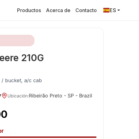
Productos
Acerca de
Contacto
ES
eere
210G
 / bucket, a/c cab
Ribeirão Preto - SP
- Brazil
7
Ubicación
:
00
or