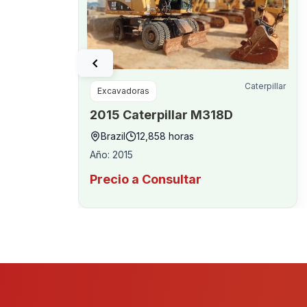
Caterpillar
Excavadoras
2015
Caterpillar
M318D
Brazil
12,858
horas
Año
:
2015
Precio a Consultar