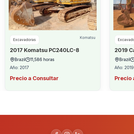
Komatsu
Excavadoras
Excavad
2017
Komatsu
PC240LC-8
2019
C
Brazil
11,586
horas
Brazil
Año
:
2017
Año
:
2019
Precio a Consultar
Precio 