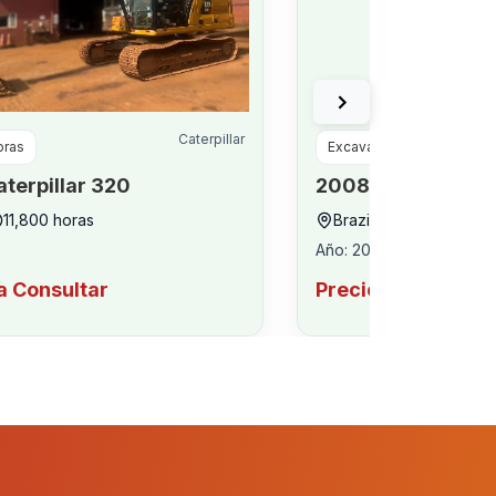
Caterpillar
oras
Excavadoras
aterpillar
320
2008
Caterpillar
3
11,800
horas
Brazil
6,332
horas
Año
:
2008
a Consultar
Precio a Consultar