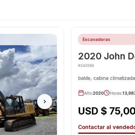
Excavadoras
2020
John D
#
240586
balde, cabina climatizada
Año
:
2020
Horas:
13,98
USD $ 75,0
Contactar al vended