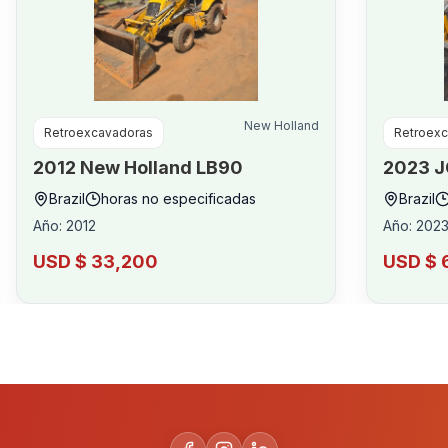
New Holland
Retroexcavadoras
Retroex
2012
New Holland
LB90
2023
J
Brazil
horas no especificadas
Brazil
Año
:
2012
Año
:
202
USD $ 33,200
USD $ 