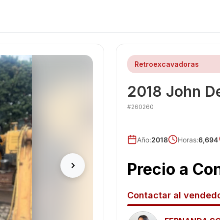
Retroexcavadoras
2018
John D
#
260260
Año
:
2018
Horas:
6,694
Precio a Co
Contactar al vended