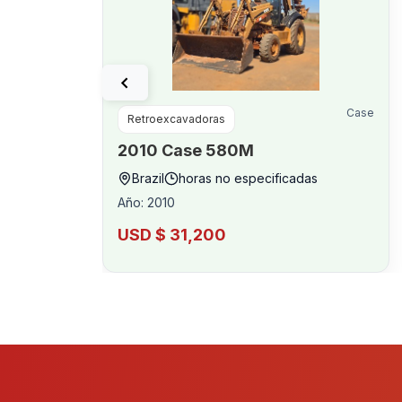
Case
Retroexcavadoras
2010
Case
580M
Brazil
horas no especificadas
Año
:
2010
USD $ 31,200