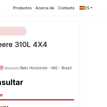
Productos
Acerca de
Contacto
ES
eere
310L 4X4
Belo Horizonte - MG
- Brazil
Ubicación
:
nsultar
or