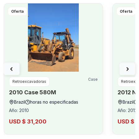
Oferta
Oferta
Case
Retroexcavadoras
Retroexc
2010
Case
580M
2012
Ne
Brazil
horas no especificadas
Brazil
Año
:
2010
Año
:
2012
USD $ 31,200
USD $ 