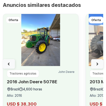
Anuncios similares destacados
Oferta
Oferta
John Deere
Tractores agrícolas
Tractores
2016
John Deere
5078E
2013
Ma
Brazil
4,600
horas
Brazil
Año
:
2016
Año
:
2013
USD $ 38,300
USD $ 