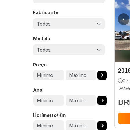
Fabricante
‹
Todos
Modelo
Todos
Preço
201
2.7
📍
Vitó
Ano
BRL
Horímetro/Km