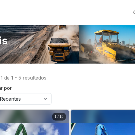
is
1
de
1
-
5
resultados
r por
1
/
15