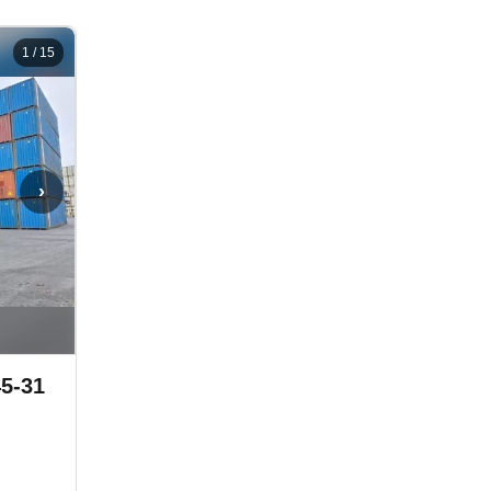
1
/
15
›
5-31