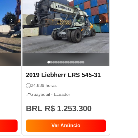
›
‹
›
2019
Liebherr
LRS 545-31
24.839
horas
📍
Guayaquil -
Ecuador
BRL R$ 1.253.300
Ver Anúncio