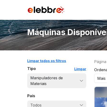
Máquinas Disponíve
Limpar todos os filtros
Página
Tipo
Limpar
Ordena
Manipuladores de
Materiais
País
Todos