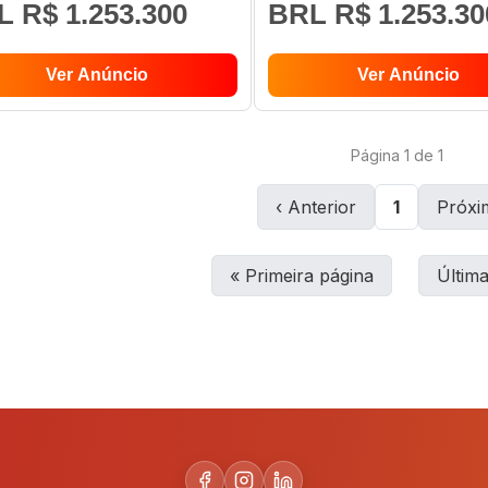
 R$ 1.253.300
BRL R$ 1.253.30
Ver Anúncio
Ver Anúncio
Página
1
de
1
‹
Anterior
1
Próxi
«
Primeira página
Últim