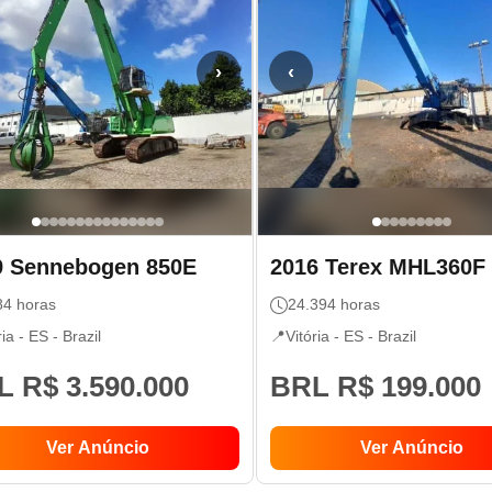
›
‹
9
Sennebogen
850E
2016
Terex
MHL360F
84
horas
24.394
horas
ria - ES
- Brazil
📍
Vitória - ES
- Brazil
 R$ 3.590.000
BRL R$ 199.000
Ver Anúncio
Ver Anúncio