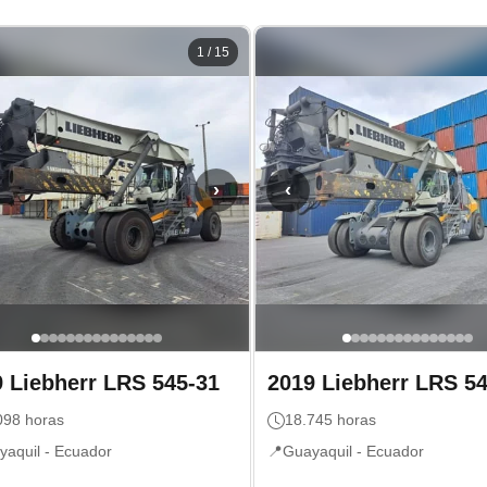
1
/
15
›
‹
9
Liebherr
LRS 545-31
2019
Liebherr
LRS 54
098
horas
18.745
horas
yaquil -
Ecuador
📍
Guayaquil -
Ecuador