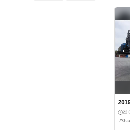
‹
201
22.
📍
Gua