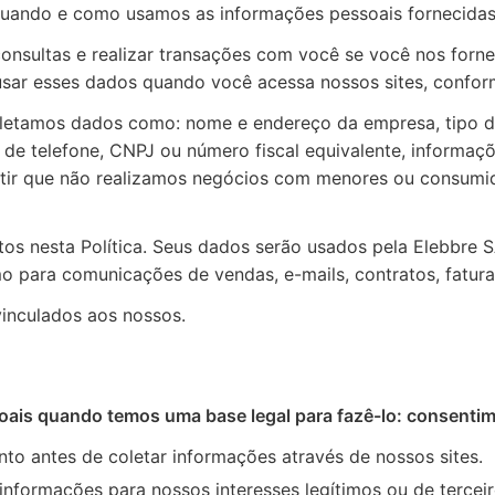
 quando e como usamos as informações pessoais fornecidas 
onsultas e realizar transações com você se você nos forne
usar esses dados quando você acessa nossos sites, confo
oletamos dados como: nome e endereço da empresa, tipo d
 de telefone, CNPJ ou número fiscal equivalente, informaç
r que não realizamos negócios com menores ou consumidore
tos nesta Política. Seus dados serão usados pela Elebbre 
o para comunicações de vendas, e-mails, contratos, fatura
 vinculados aos nossos.
is quando temos uma base legal para fazê-lo: consentime
to antes de coletar informações através de nossos sites.
nformações para nossos interesses legítimos ou de tercei