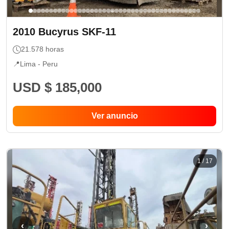
2010
Bucyrus
SKF-11
21.578
horas
📍
Lima -
Peru
USD $ 185,000
Ver anuncio
1
/
17
‹
›