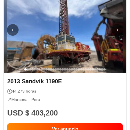
‹
›
2013
Sandvik
1190E
44.279
horas
📍
Marcona -
Peru
USD $ 403,200
Ver anuncio