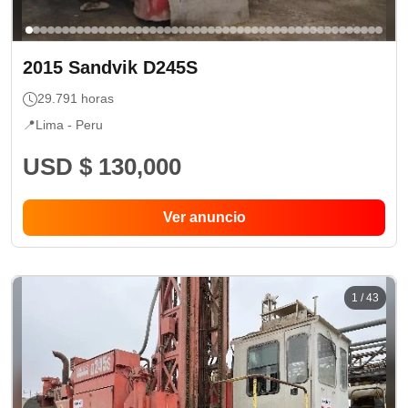
2015
Sandvik
D245S
29.791
horas
📍
Lima -
Peru
USD $ 130,000
Ver anuncio
1
/
43