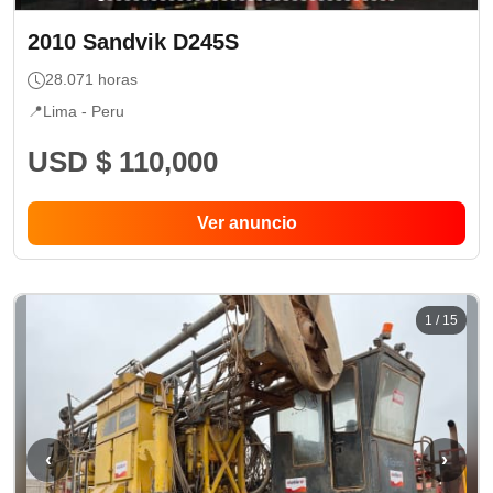
2010
Sandvik
D245S
28.071
horas
📍
Lima -
Peru
USD $ 110,000
Ver anuncio
1
/
15
‹
›