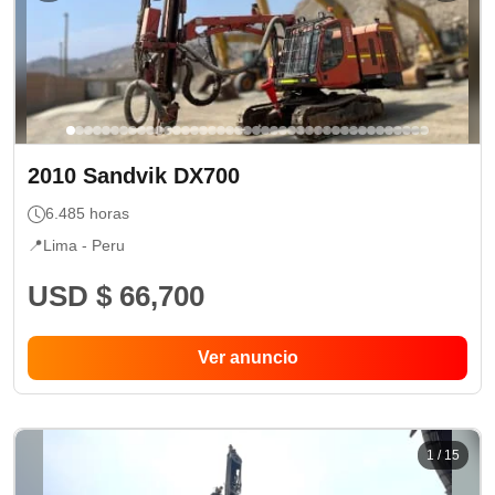
2010
Sandvik
DX700
6.485
horas
📍
Lima -
Peru
USD $ 66,700
Ver anuncio
1
/
15