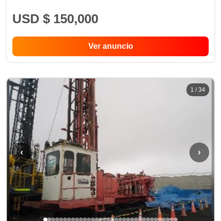
USD $ 150,000
Ver anuncio
1
/
34
‹
›