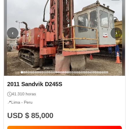
‹
›
2011
Sandvik
D245S
41.310
horas
📍
Lima -
Peru
USD $ 85,000