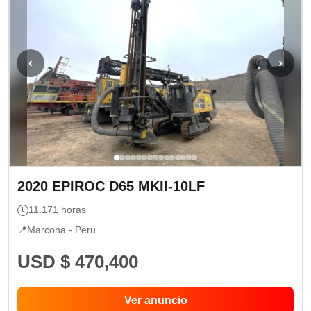
‹
›
2020
EPIROC
D65 MKII-10LF
11.171
horas
📍
Marcona -
Peru
USD $ 470,400
Ver anuncio