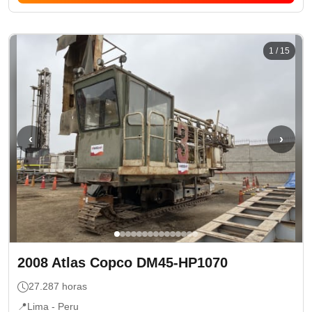
1
/
15
‹
›
2008
Atlas Copco
DM45-HP1070
27.287
horas
📍
Lima -
Peru