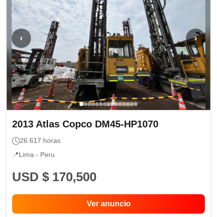
‹
›
2013
Atlas Copco
DM45-HP1070
26.617
horas
📍
Lima -
Peru
USD $ 170,500
Ver anuncio