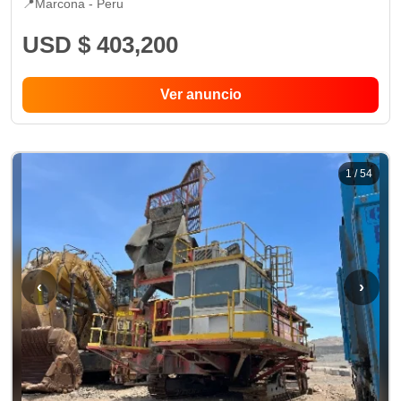
📍
Marcona -
Peru
USD $ 403,200
Ver anuncio
1
/
54
‹
›