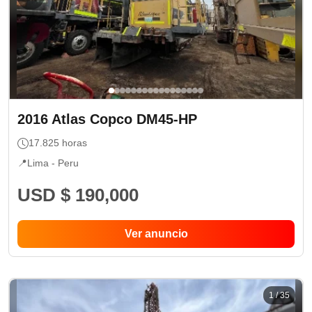
2016
Atlas Copco
DM45-HP
17.825
horas
📍
Lima -
Peru
USD $ 190,000
Ver anuncio
1
/
35