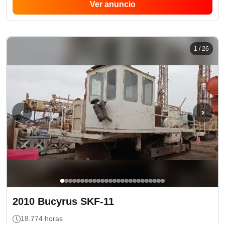
Ver anuncio
1
/
26
‹
›
2010
Bucyrus
SKF-11
18.774
horas