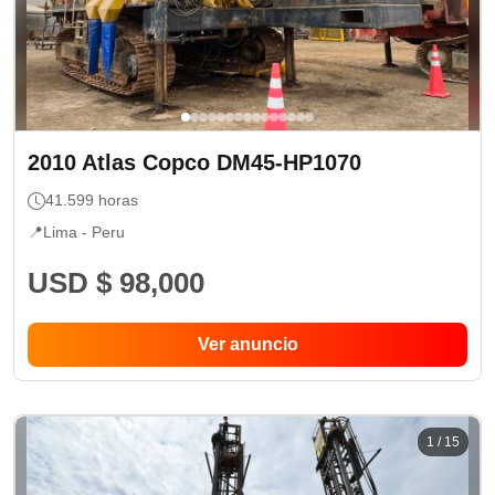
2010
Atlas Copco
DM45-HP1070
41.599
horas
📍
Lima -
Peru
USD $ 98,000
Ver anuncio
1
/
15