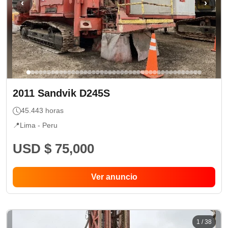
‹
›
2011
Sandvik
D245S
45.443
horas
📍
Lima -
Peru
USD $ 75,000
Ver anuncio
1
/
38