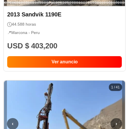
2013
Sandvik
1190E
44.588
horas
📍
Marcona -
Peru
USD $ 403,200
Ver anuncio
1
/
41
‹
›