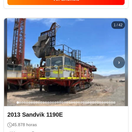
1
/
42
‹
›
2013
Sandvik
1190E
45.878
horas