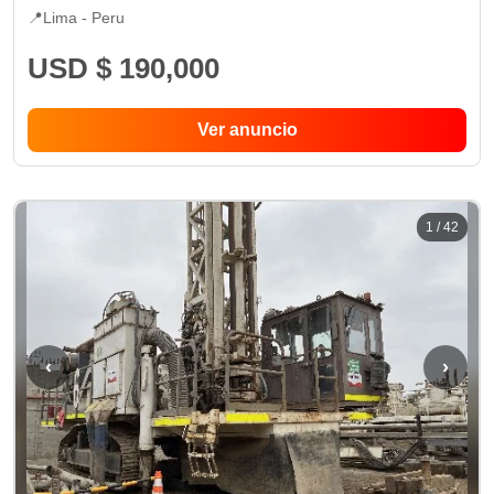
📍
Lima -
Peru
USD $ 190,000
Ver anuncio
1
/
42
‹
›