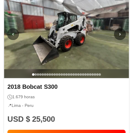
‹
›
2018
Bobcat
S300
1.679
horas
📍
Lima -
Peru
USD $ 25,500