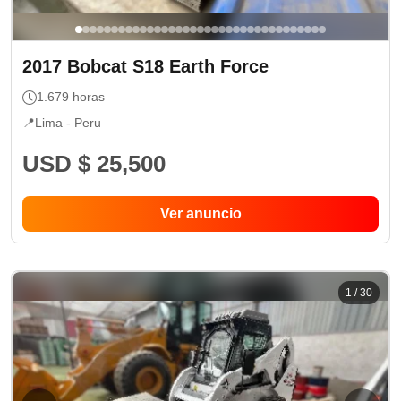
2017
Bobcat
S18 Earth Force
1.679
horas
📍
Lima -
Peru
USD $ 25,500
Ver anuncio
1
/
30