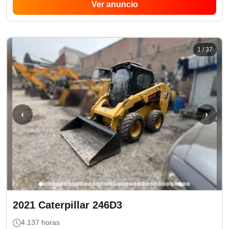
Ver anuncio
1
/
37
‹
›
2021
Caterpillar
246D3
4.137
horas