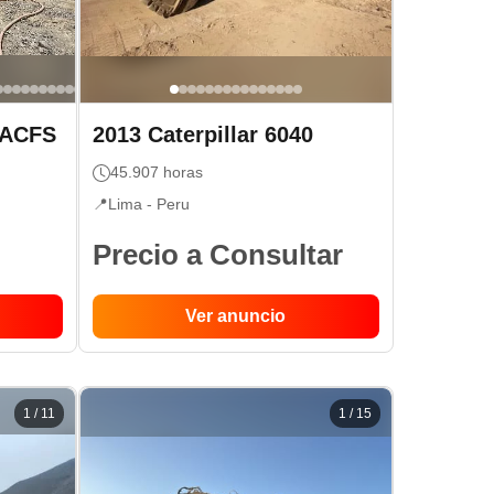
0ACFS
2013
Caterpillar
6040
45.907
horas
📍
Lima -
Peru
Precio a Consultar
Ver anuncio
1
/
11
1
/
15