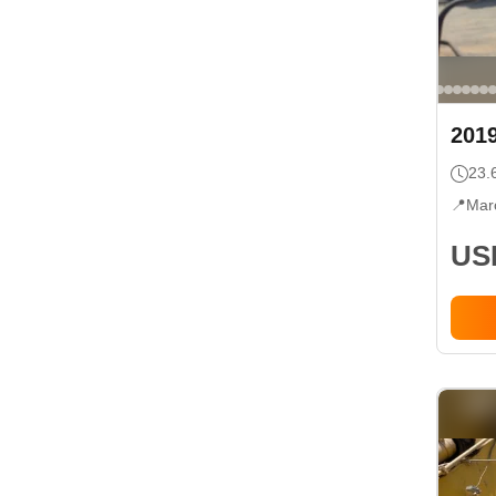
201
23.
📍
Mar
USD