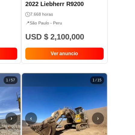
2022
Liebherr
R9200
7.668
horas
📍
São Paulo -
Peru
USD $ 2,100,000
Ver anuncio
1
/
57
1
/
15
›
‹
›