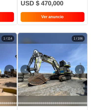
USD $ 470,000
Ver anuncio
1
/
114
1
/
106
›
‹
›