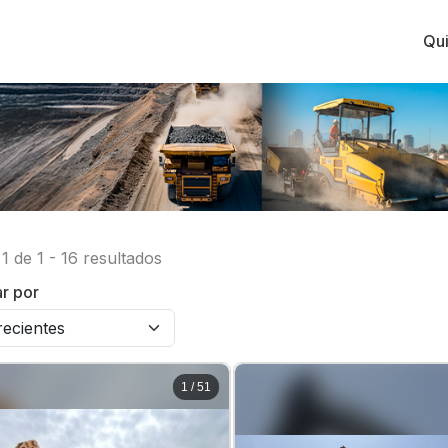
Qu
1
de
1
-
16
resultados
r por
1
/
51