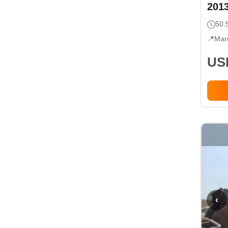
201
50.
📍
Mar
USD
‹