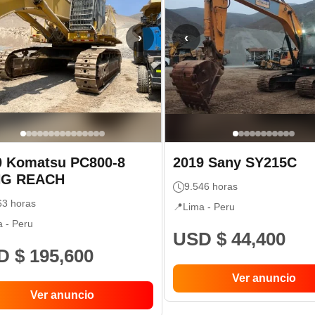
›
‹
0
Komatsu
PC800-8
2019
Sany
SY215C
G REACH
9.546
horas
63
horas
📍
Lima -
Peru
a -
Peru
USD $ 44,400
 $ 195,600
Ver anuncio
Ver anuncio