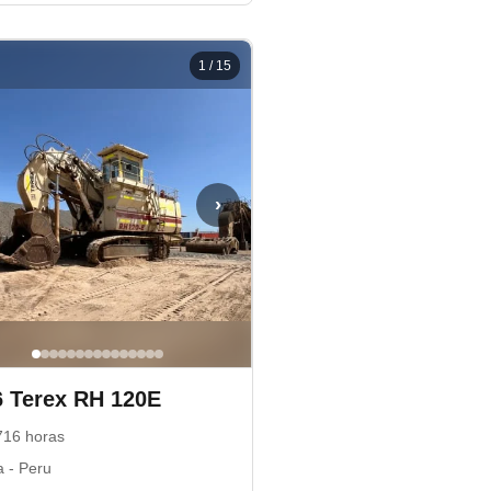
1
/
15
›
6
Terex
RH 120E
716
horas
a -
Peru