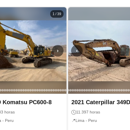
1
/
39
›
‹
9
Komatsu
PC600-8
2021
Caterpillar
349
33
horas
11.397
horas
a -
Peru
📍
Lima -
Peru