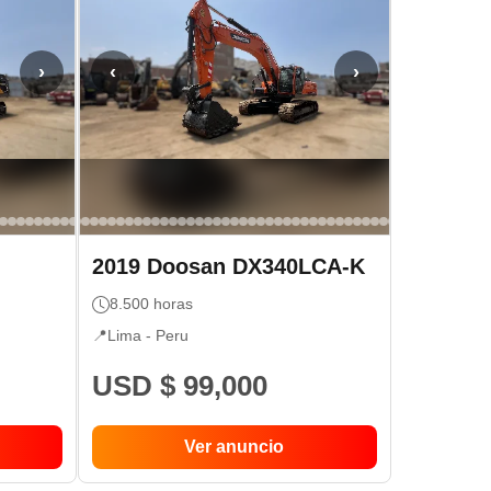
›
‹
›
2019
Doosan
DX340LCA-K
8.500
horas
📍
Lima -
Peru
USD $ 99,000
Ver anuncio