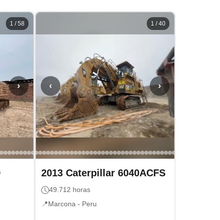
1
/
58
1
/
40
›
‹
›
D
2013
Caterpillar
6040ACFS
49.712
horas
📍
Marcona -
Peru