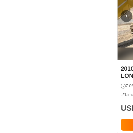
‹
201
LON
7.0
📍
Lim
USD