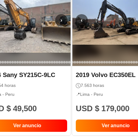
›
‹
4
Sany
SY215C-9LC
2019
Volvo
EC350EL
54
horas
7.563
horas
a -
Peru
📍
Lima -
Peru
 $ 49,500
USD $ 179,000
Ver anuncio
Ver anuncio