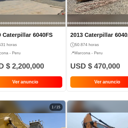
9
Caterpillar
6040FS
2013
Caterpillar
604
631
horas
50.874
horas
cona -
Peru
📍
Marcona -
Peru
 $ 2,200,000
USD $ 470,000
Ver anuncio
Ver anuncio
1
/
15