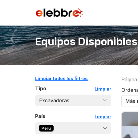
Equipos Disponibles
Limpiar todos los filtros
Página
Tipo
Limpiar
Ordena
Excavadoras
País
Limpiar
Peru