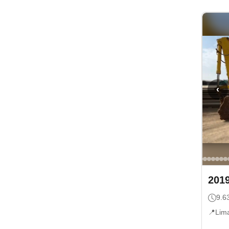
‹
201
9.6
📍
Lim