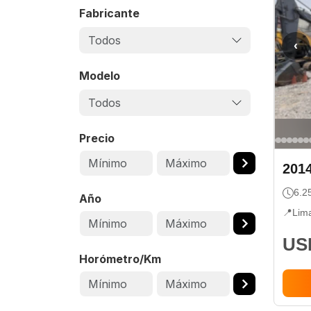
Fabricante
Todos
‹
Modelo
Todos
Precio
201
6.2
Año
📍
Lim
USD
Horómetro/Km