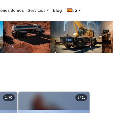
iénes Somos
Servicios
Blog
ES
1
/
60
1
/
51