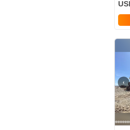
USD
‹