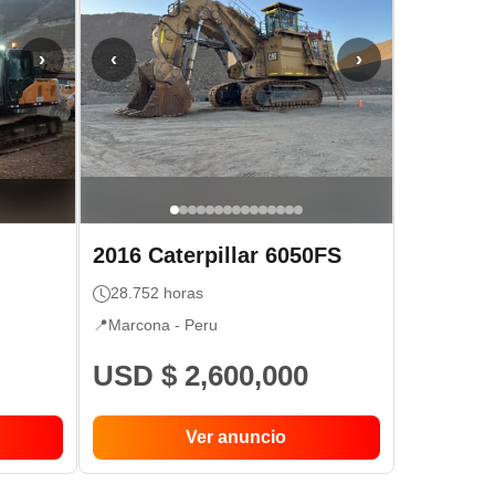
›
‹
›
2016
Caterpillar
6050FS
28.752
horas
📍
Marcona -
Peru
USD $ 2,600,000
Ver anuncio