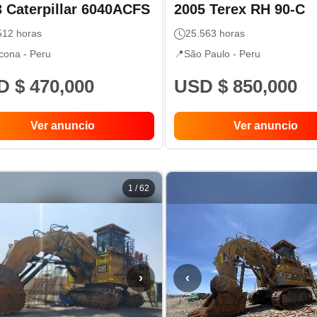
3
Caterpillar
6040ACFS
2005
Terex
RH 90-C
512
horas
25.563
horas
cona -
Peru
📍
São Paulo -
Peru
 $ 470,000
USD $ 850,000
Ver anuncio
Ver anuncio
1
/
62
›
‹