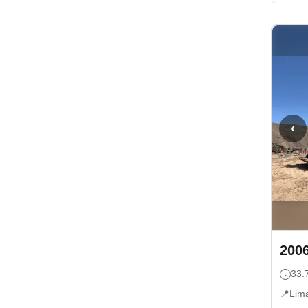
‹
200
33.
📍
Lim