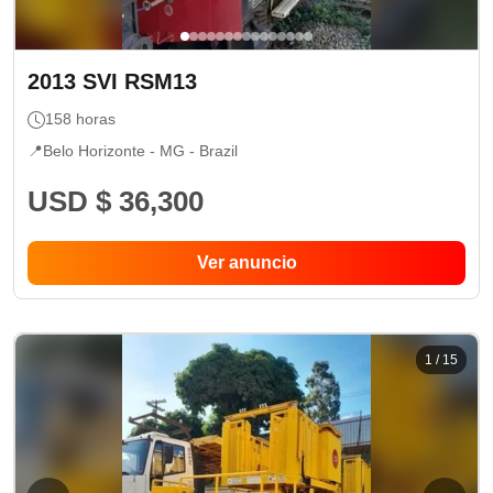
2013
SVI
RSM13
158
horas
📍
Belo Horizonte - MG
- Brazil
USD $ 36,300
Ver anuncio
1
/
15