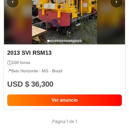
‹
›
2013
SVI
RSM13
158
horas
📍
Belo Horizonte - MG
- Brazil
USD $ 36,300
Ver anuncio
Página
1
de
1